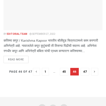
BY
EDITORIAL TEAM
SEPTEMBER 27, 2022
करिश्मा कपूर / Karishma Kapoor भारतीय बॉलीवूड चित्रपटामध्ये काम करणारी
अभिनेत्री आहे. नावाजलेले कपूर कुटुंबाची ती तिसऱ्या पिढीची सदस्य आहे. अभिनेता
रणधीर कपूर आणि अभिनेत्री बबिता यांची प्रथम कन्यारत्न करिश्माच्या...
DETAILS
READ MORE
1
…
45
46
47
PAGE 46 OF 47