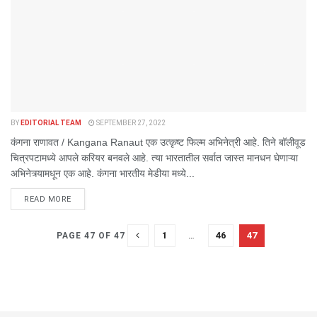
BY
EDITORIAL TEAM
SEPTEMBER 27, 2022
कंगना राणावत / Kangana Ranaut एक उत्कृष्ट फिल्म अभिनेत्री आहे. तिने बॉलीवूड
चित्रपटामध्ये आपले करियर बनवले आहे. त्या भारतातील सर्वात जास्त मानधन घेणाऱ्या
अभिनेत्र्यामधून एक आहे. कंगना भारतीय मेडीया मध्ये...
DETAILS
READ MORE
1
…
46
47
PAGE 47 OF 47