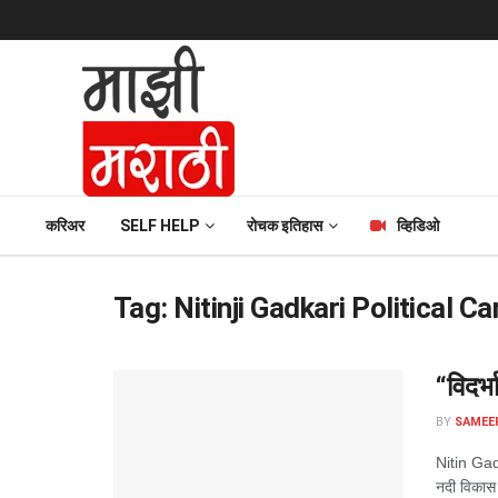
करिअर
SELF HELP
रोचक इतिहास
व्हिडिओ
Tag:
Nitinji Gadkari Political Ca
“विदर्
BY
SAMEE
Nitin Gadk
नदी विकास आ