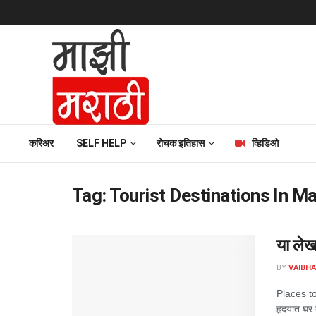
करिअर
SELF HELP
रोचक इतिहास
व्हिडिओ
Tag:
Tourist Destinations In M
या लेखा
BY
VAIBH
Places to 
हृदयात घर 