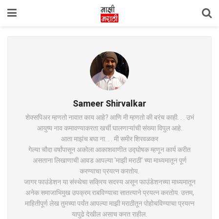
Sameer Shirvalkar
शेक्सपिअर म्हणतो नावात काय आहे? आणि मी म्हणतो की बरंच काही. . . उभं
आयुष्य नाव कमावण्याकरता खर्ची घालणाऱ्यांची संख्या विपुल आहे.
आता माझंच बघा ना. . . मी समीर शिरवळकर
गेल्या चौदा वर्षांपासून अकोला आकाशवाणीत उद्घोषक म्हणून कार्य करीत
असताना लिखाणाची आवड आपल्या 'माझी मराठी' च्या माध्यमातून पूर्ण
करण्याचा प्रयत्न करतोय.
जागर फाउंडेशन या संस्थेचा सक्रिय सदस्य असून फाउंडेशनच्या माध्यमातून
अनेक समाजाभिमुख उपक्रम राबविण्याचा सातत्याने प्रयत्न करतोय. उत्तम,
माहितीपूर्ण लेख तुमच्या पर्यंत आपल्या माझी मराठीतून पोहोचविण्याचा प्रयत्न
यापुढे देखील असाच करत राहील.