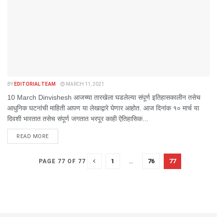
BY
EDITORIAL TEAM
MARCH 11, 2021
10 March Dinvishesh आजच्या तारखेला घडलेल्या संपूर्ण इतिहासकालीन तसेच
आधुनिक घटनांची माहिती आपण या लेखाद्वारे घेणार आहोत. आज दिनांक १० मार्च या
दिवशी भारतात तसेच संपूर्ण जगतात भरपूर काही ऐतिहासिक...
DETAILS
READ MORE
1
…
76
77
PAGE 77 OF 77