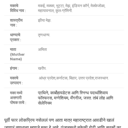
मकाचे
मकई, मक्का, भुट्टा, मेझ, इंडियन कॉर्न, मेक्केजोळा,
विविध नाव :
महायावनाल, कुल-ग्रॅमिनी.
शास्त्रीय
झीया मेझ.
नाव :
धाण्याचे
तृणधान्य.
प्रकार :
माता
अमिता
(Mother
Name)
हंगाम :
खरीप.
मकाचे
आंध्र प्रदेश,कर्नाटक, बिहार, उत्तर प्रदेश,राजस्थान.
उत्पादन :
प्रथिने, कार्बोहायडेटस आणि स्निग्ध पदार्थाशिवाय
मका मध्ये
असणारी
फॉस्फरस, मग्नेशियम, मँगनीज, जस्त. तांबं लोह आणि
पोषक तत्वे :
सेलेनियम
पूर्वी फार लोकप्रिय नसेललं पण आता मात्र महाराष्ट्रात आवडीने खालं
जाणारं तृणधान्य म्हणजे मका हे आहे. पंजाबमध्ये मकेकी रोटी आणि सरसों का