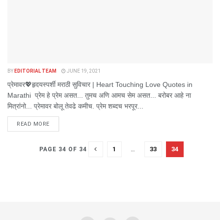
BY
EDITORIAL TEAM
JUNE 19, 2021
प्रेमावर💖हृदयस्पर्शी मराठी सुविचार | Heart Touching Love Quotes in
Marathi प्रेम हे प्रेम असत... तुमच अणि आमच सेम असत... बरोबर आहे ना
मित्रांनो... प्रेमावर बोलू तेवढे कमीच. प्रेम शब्दच भरपूर...
DETAILS
READ MORE
1
…
33
34
PAGE 34 OF 34