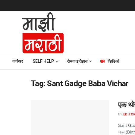
करिअर
SELF HELP
रोचक इतिहास
व्हिडिओ
Tag:
Sant Gadge Baba Vichar
एक थोर
BY
EDITOR
Sant Gadg
जन्म (Birt