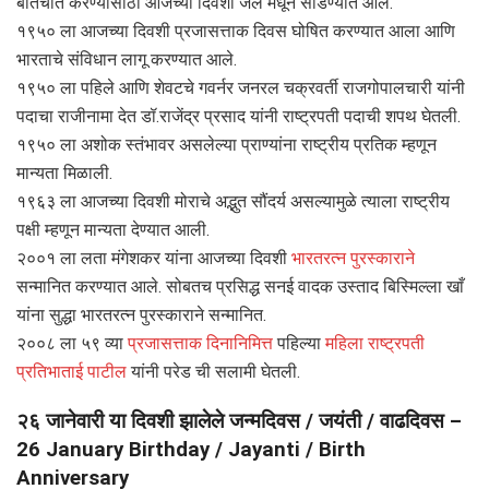
बातचीत करण्यासाठी आजच्या दिवशी जेल मधून सोडण्यात आले.
१९५० ला आजच्या दिवशी प्रजासत्ताक दिवस घोषित करण्यात आला आणि
भारताचे संविधान लागू करण्यात आले.
१९५० ला पहिले आणि शेवटचे गवर्नर जनरल चक्रवर्ती राजगोपालचारी यांनी
पदाचा राजीनामा देत डॉ.राजेंद्र प्रसाद यांनी राष्ट्रपती पदाची शपथ घेतली.
१९५० ला अशोक स्तंभावर असलेल्या प्राण्यांना राष्ट्रीय प्रतिक म्हणून
मान्यता मिळाली.
१९६३ ला आजच्या दिवशी मोराचे अद्भुत सौंदर्य असल्यामुळे त्याला राष्ट्रीय
पक्षी म्हणून मान्यता देण्यात आली.
२००१ ला लता मंगेशकर यांना आजच्या दिवशी
भारतरत्न पुरस्काराने
सन्मानित करण्यात आले. सोबतच प्रसिद्ध सनई वादक उस्ताद बिस्मिल्ला खाँ
यांना सुद्धा भारतरत्न पुरस्काराने सन्मानित.
२००८ ला ५९ व्या
प्रजासत्ताक दिनानिमित्त
पहिल्या
महिला राष्ट्रपती
प्रतिभाताई पाटील
यांनी परेड ची सलामी घेतली.
२६ जानेवारी या दिवशी झालेले जन्मदिवस / जयंती / वाढदिवस –
26 January Birthday / Jayanti / Birth
Anniversary